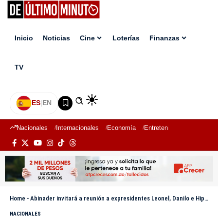
Inicio
Noticias
Cine
Loterías
Finanzas
TV
ES
|
EN
Nacionales
Internacionales
Economía
Entretenimiento
Deport
Home
-
Abinader invitará a reunión a expresidentes Leonel, Danilo e Hipólito para conversar sobre Haití
NACIONALES