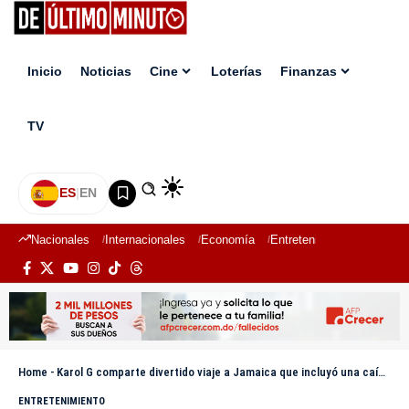
Inicio
Noticias
Cine
Loterías
Finanzas
TV
ES
|
EN
Nacionales
Internacionales
Economía
Entretenimiento
Deport
Home
-
Karol G comparte divertido viaje a Jamaica que incluyó una caída en moto
ENTRETENIMIENTO