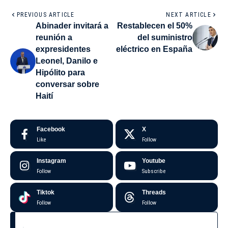
PREVIOUS ARTICLE
NEXT ARTICLE
Abinader invitará a
Restablecen el 50%
reunión a
del suministro
expresidentes
eléctrico en España
Leonel, Danilo e
Hipólito para
conversar sobre
Haití
Facebook
X
Like
Follow
Instagram
Youtube
Follow
Subscribe
Tiktok
Threads
Follow
Follow