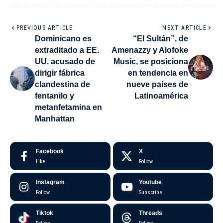
PREVIOUS ARTICLE
NEXT ARTICLE
Dominicano es
“El Sultán”, de
extraditado a EE.
Amenazzy y Alofoke
UU. acusado de
Music, se posiciona
dirigir fábrica
en tendencia en
clandestina de
nueve países de
fentanilo y
Latinoamérica
metanfetamina en
Manhattan
Facebook
X
Like
Follow
Instagram
Youtube
Follow
Subscribe
Tiktok
Threads