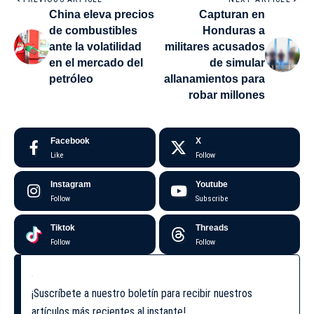
China eleva precios
Capturan en
de combustibles
Honduras a
ante la volatilidad
militares acusados
en el mercado del
de simular
petróleo
allanamientos para
robar millones
Facebook
X
Like
Follow
Instagram
Youtube
Follow
Subscribe
Tiktok
Threads
Follow
Follow
¡Suscríbete a nuestro boletín para recibir nuestros
artículos más recientes al instante!