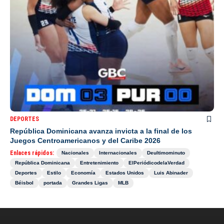
DEPORTES
República Dominicana avanza invicta a la final de los
Juegos Centroamericanos y del Caribe 2026
Enlaces rápidos:
Nacionales
Internacionales
Deultimominuto
República Dominicana
Entretenimiento
ElPeriódicodelaVerdad
Deportes
Estilo
Economía
Estados Unidos
Luis Abinader
Béisbol
portada
Grandes Ligas
MLB