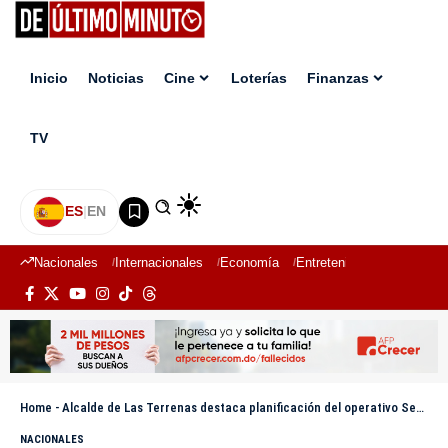
Inicio
Noticias
Cine
Loterías
Finanzas
TV
ES
|
EN
Nacionales
Internacionales
Economía
Entretenimiento
Deport
Home
-
Alcalde de Las Terrenas destaca planificación del operativo Semana Santa 2026
NACIONALES