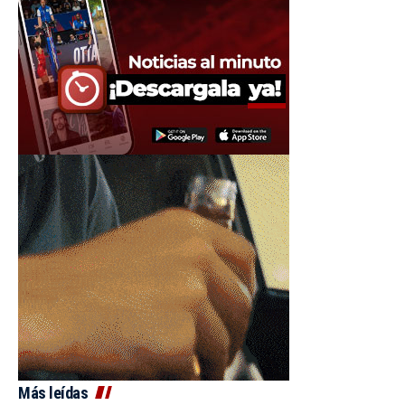
Más leídas