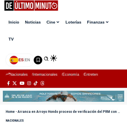
Inicio
Noticias
Cine
Loterías
Finanzas
TV
ES
|
EN
Nacionales
Internacionales
Economía
Entretenimiento
Deport
Home
-
Arranca en Arroyo Hondo proceso de verificación del PRM con comisiones en las calles
NACIONALES