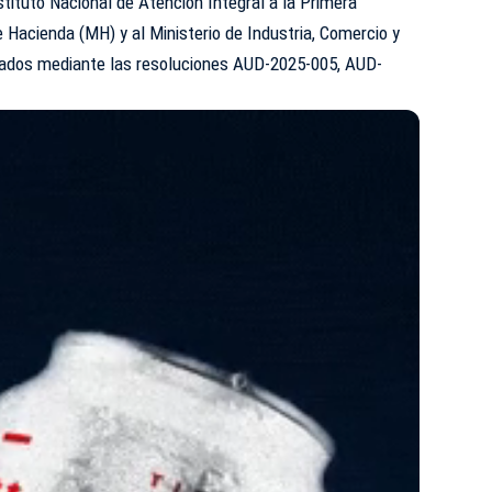
tituto Nacional de Atención Integral a la Primera
de Hacienda (MH) y al Ministerio de Industria, Comercio y
obados mediante las resoluciones AUD-2025-005, AUD-