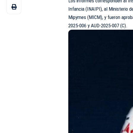
Los informes corresponden al Ins
Infancia (
INAIPI
), al Ministerio 
Mipymes (
MICM
), y fueron apr
2025-006 y AUD-2025-007 (C).