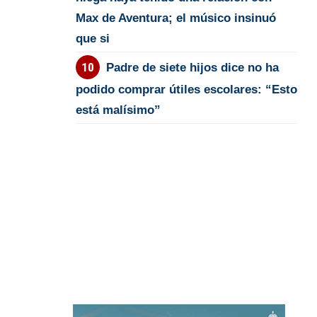
Max de Aventura; el músico insinuó
que si
Padre de siete hijos dice no ha
podido comprar útiles escolares: “Esto
está malísimo”