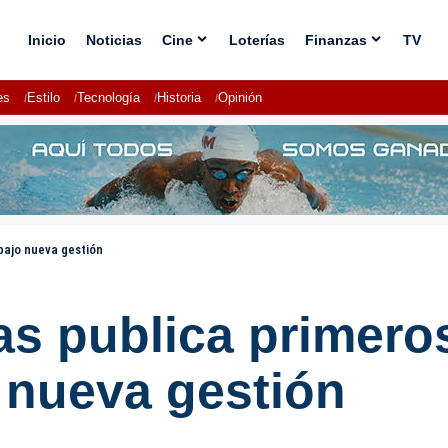
Inicio
Noticias
Cine
Loterías
Finanzas
TV
es
Estilo
Tecnología
Historia
Opinión
bajo nueva gestión
s publica primeros
o nueva gestión