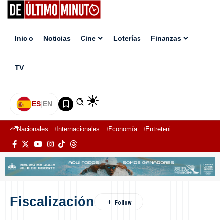
Inicio
Noticias
Cine
Loterías
Finanzas
TV
ES
|
EN
Nacionales
Internacionales
Economía
Entretenimiento
Deport
Fiscalización