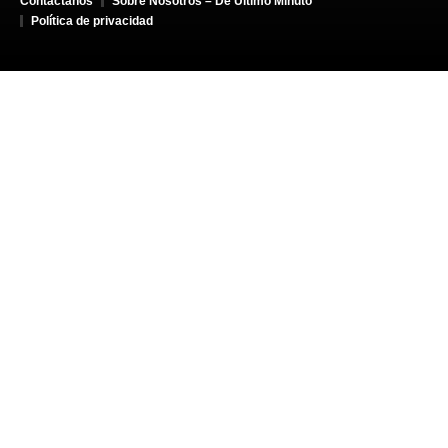
Contáctanos
Sobre Nosotros – De Último Minuto
Política de privacidad