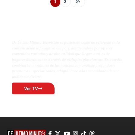
1
2
De Último Minuto TV
De Último Minuto Televisión se posiciona como un referente en la
comunicación informativa del país, destacándose por ofrecer
contenidos variados y de alta calidad que llegan a miles de
hogares dominicanos a través de múltiples plataformas. Este medio
combina la inmediatez de las noticias con análisis profundos y
programas especializados, adaptándose a las necesidades de una
audiencia diversa.
Ver TV