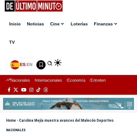
Inicio
Noticias
Cine
Loterías
Finanzas
TV
ES
|
EN
Nacionales
Internacionales
Economía
Entretenimiento
Deport
Home
-
Carolina Mejía muestra avances del Malecón Deportivo
NACIONALES