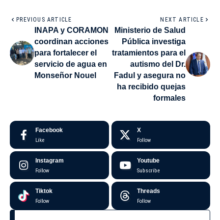
PREVIOUS ARTICLE
NEXT ARTICLE
INAPA y CORAMON
Ministerio de Salud
coordinan acciones
Pública investiga
para fortalecer el
tratamientos para el
servicio de agua en
autismo del Dr.
Monseñor Nouel
Fadul y asegura no
ha recibido quejas
formales
Facebook
X
Like
Follow
Instagram
Youtube
Follow
Subscribe
Tiktok
Threads
Follow
Follow