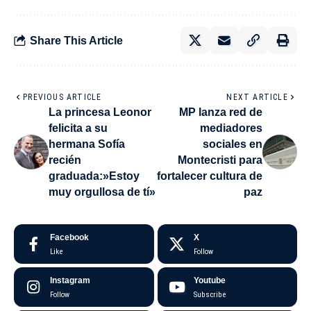
Share This Article
PREVIOUS ARTICLE
NEXT ARTICLE
La princesa Leonor
MP lanza red de
felicita a su
mediadores
hermana Sofía
sociales en
recién
Montecristi para
graduada:»Estoy
fortalecer cultura de
muy orgullosa de tí»
paz
Facebook
X
Like
Follow
Instagram
Youtube
Follow
Subscribe