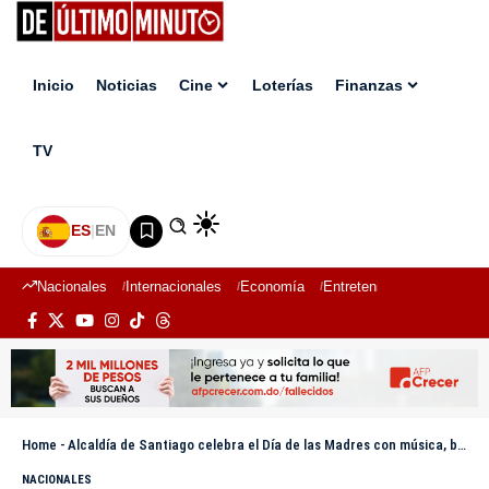
Inicio
Noticias
Cine
Loterías
Finanzas
TV
ES
|
EN
Nacionales
Internacionales
Economía
Entretenimiento
Deport
Home
-
Alcaldía de Santiago celebra el Día de las Madres con música, bingo y zumba
NACIONALES