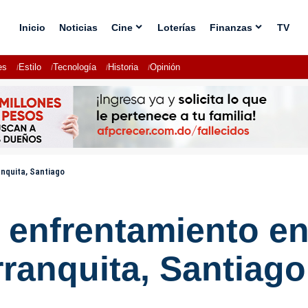
Inicio
Noticias
Cine
Loterías
Finanzas
TV
es
Estilo
Tecnología
Historia
Opinión
anquita, Santiago
enfrentamiento ent
rranquita, Santiago