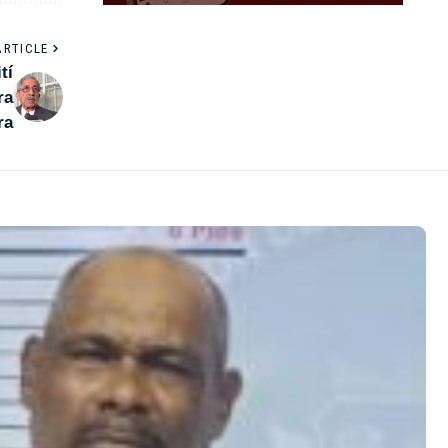
ARTICLE
tí
ra
ra