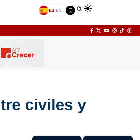
ES
|
EN
re civiles y