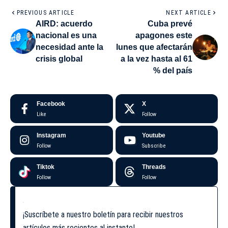
PREVIOUS ARTICLE
NEXT ARTICLE
AIRD: acuerdo
Cuba prevé
nacional es una
apagones este
necesidad ante la
lunes que afectarán
crisis global
a la vez hasta al 61
% del país
Facebook
X
Like
Follow
Instagram
Youtube
Follow
Subscribe
Tiktok
Threads
Follow
Follow
¡Suscríbete a nuestro boletín para recibir nuestros
artículos más recientes al instante!