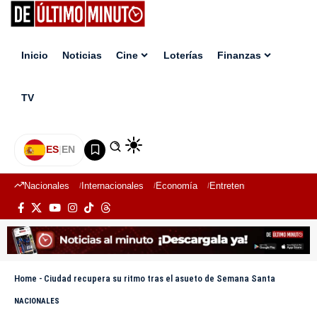
Inicio
Noticias
Cine
Loterías
Finanzas
TV
ES
|
EN
Nacionales
Internacionales
Economía
Entretenimiento
Deport
Home
-
Ciudad recupera su ritmo tras el asueto de Semana Santa
NACIONALES