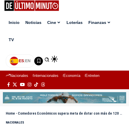
Inicio
Noticias
Cine
Loterías
Finanzas
TV
ES
|
EN
Nacionales
Internacionales
Economía
Entretenimiento
Deport
Home
-
Comedores Económicos supera meta de dotar con más de 120 centros de expendios en el territorio nacional
NACIONALES