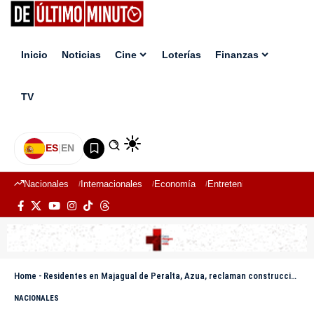
Inicio
Noticias
Cine
Loterías
Finanzas
TV
ES
|
EN
Nacionales
Internacionales
Economía
Entretenimiento
Deport
Home
-
Residentes en Majagual de Peralta, Azua, reclaman construcción de destacamento policial
NACIONALES