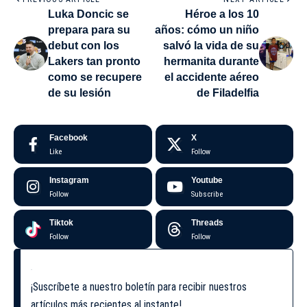
Luka Doncic se
Héroe a los 10
prepara para su
años: cómo un niño
debut con los
salvó la vida de su
Lakers tan pronto
hermanita durante
como se recupere
el accidente aéreo
de su lesión
de Filadelfia
Facebook
X
Like
Follow
Instagram
Youtube
Follow
Subscribe
Tiktok
Threads
Follow
Follow
¡Suscríbete a nuestro boletín para recibir nuestros
artículos más recientes al instante!