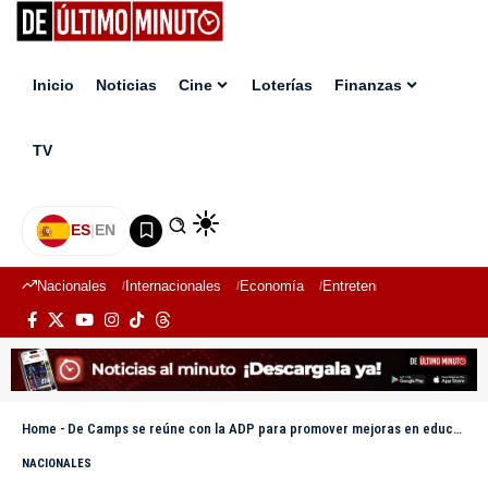
Inicio
Noticias
Cine
Loterías
Finanzas
TV
ES
|
EN
Nacionales
Internacionales
Economía
Entretenimiento
Deport
Home
-
De Camps se reúne con la ADP para promover mejoras en educación dominicana
NACIONALES