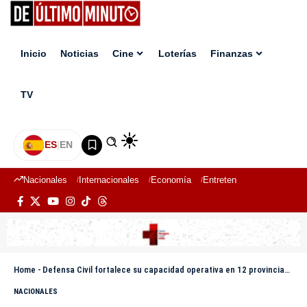
Inicio
Noticias
Cine
Loterías
Finanzas
TV
ES
|
EN
Nacionales
Internacionales
Economía
Entretenimiento
Deport
Home
-
Defensa Civil fortalece su capacidad operativa en 12 provincias con apoyo de Arabia Saudita
NACIONALES