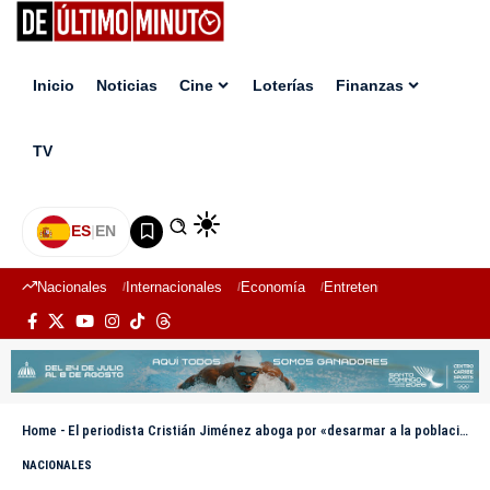
Inicio
Noticias
Cine
Loterías
Finanzas
TV
ES
|
EN
Nacionales
Internacionales
Economía
Entretenimiento
Deport
Home
-
El periodista Cristián Jiménez aboga por «desarmar a la población civil» para combatir la violencia en RD
NACIONALES