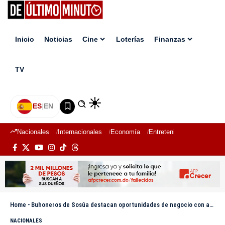
Inicio
Noticias
Cine
Loterías
Finanzas
TV
ES
|
EN
Nacionales
Internacionales
Economía
Entretenimiento
Deport
Home
-
Buhoneros de Sosúa destacan oportunidades de negocio con acceso a Playa Teco
NACIONALES