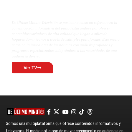
De Último Minuto TV
De Último Minuto Televisión se posiciona como un referente en la
comunicación informativa del país, destacándose por ofrecer
contenidos variados y de alta calidad que llegan a miles de
hogares dominicanos a través de múltiples plataformas. Este medio
combina la inmediatez de las noticias con análisis profundos y
programas especializados, adaptándose a las necesidades de una
audiencia diversa.
Ver TV
Somos una multiplataforma que ofrece contenidos informativos y
televisivos. El medio noticioso de mayor crecimiento en audiencia en