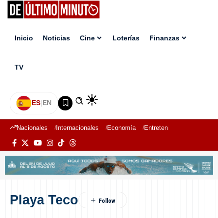
Inicio
Noticias
Cine
Loterías
Finanzas
TV
ES
|
EN
Nacionales
Internacionales
Economía
Entretenimiento
Deport
Playa Teco