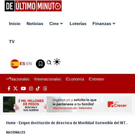
Inicio
Noticias
Cine
Loterías
Finanzas
TV
ES
|
EN
Nacionales
Internacionales
Economía
Entretenimiento
Deport
Home
-
Exigen destitución de directora de Movilidad Sostenible del INTRANT, por fracaso en giros a la izquierda
NACIONALES