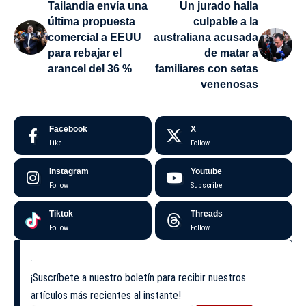
Tailandia envía una
Un jurado halla
última propuesta
culpable a la
comercial a EEUU
australiana acusada
para rebajar el
de matar a
arancel del 36 %
familiares con setas
venenosas
Facebook
X
Like
Follow
Instagram
Youtube
Follow
Subscribe
Tiktok
Threads
Follow
Follow
¡Suscríbete a nuestro boletín para recibir nuestros
artículos más recientes al instante!