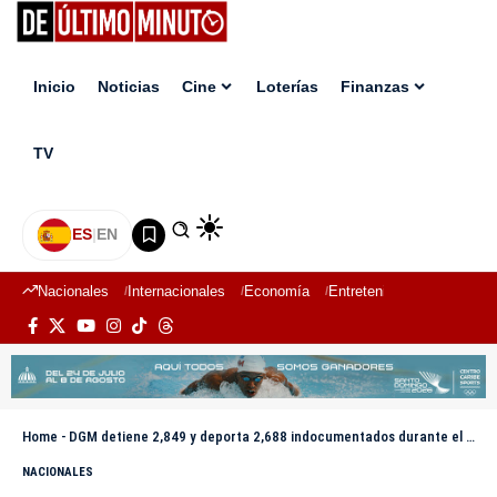
Inicio
Noticias
Cine
Loterías
Finanzas
TV
ES
|
EN
Nacionales
Internacionales
Economía
Entretenimiento
Deport
Home
-
DGM detiene 2,849 y deporta 2,688 indocumentados durante el fin de semana
NACIONALES