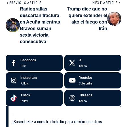
PREVIOUS ARTICLE
NEXT ARTICLE
Radiografías
Trump dice que no
descartan fractura
quiere extender el
en Acuña mientras
alto el fuego con
Bravos suman
Irán
sexta victoria
consecutiva
Facebook
X
Like
Follow
Instagram
Youtube
Follow
Subscribe
Tiktok
Threads
Follow
Follow
¡Suscríbete a nuestro boletín para recibir nuestros