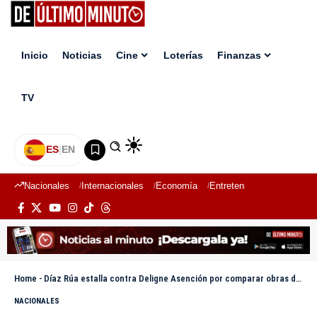
Inicio
Noticias
Cine
Loterías
Finanzas
TV
ES
|
EN
Nacionales
Internacionales
Economía
Entretenimiento
Deport
Home
-
Díaz Rúa estalla contra Deligne Asención por comparar obras de gobiernos del PLD y PRM
NACIONALES