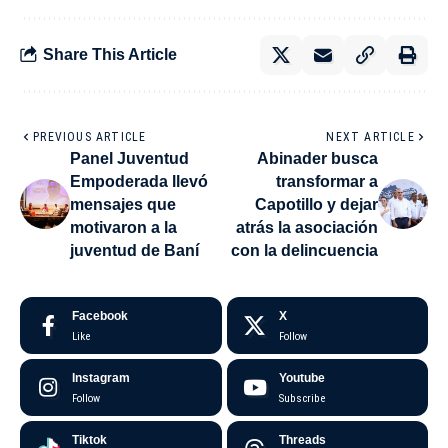
Share This Article
PREVIOUS ARTICLE
NEXT ARTICLE
Panel Juventud
Abinader busca
Empoderada llevó
transformar a
mensajes que
Capotillo y dejar
motivaron a la
atrás la asociación
juventud de Baní
con la delincuencia
Facebook
X
Like
Follow
Instagram
Youtube
Follow
Subscribe
Tiktok
Threads