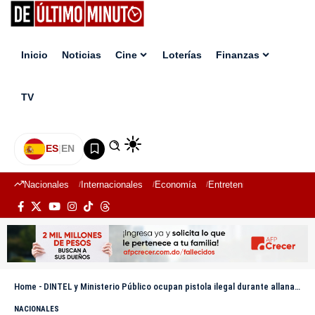
Inicio
Noticias
Cine
Loterías
Finanzas
TV
ES
|
EN
Nacionales
Internacionales
Economía
Entretenimiento
Deport
Home
-
DINTEL y Ministerio Público ocupan pistola ilegal durante allanamientos en Baní
NACIONALES