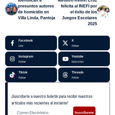
Identifican a
Ministro Kelvin Cruz
presuntos autores
felicita al INEFI por
de homicidio en
el éxito de los
Villa Linda, Pantoja
Juegos Escolares
2025
Facebook
X
Like
Follow
Instagram
Youtube
Follow
Subscribe
Tiktok
Threads
Follow
Follow
¡Suscríbete a nuestro boletín para recibir nuestros
artículos más recientes al instante!
Inscríbeme