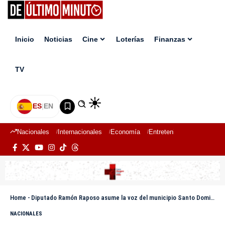
Inicio
Noticias
Cine
Loterías
Finanzas
TV
ES
|
EN
Nacionales
Internacionales
Economía
Entretenimiento
Deport
Home
-
Diputado Ramón Raposo asume la voz del municipio Santo Domingo Norte en el Congreso Nacional
NACIONALES