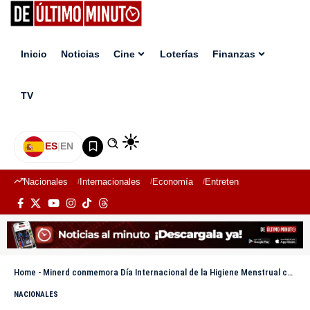
Inicio
Noticias
Cine
Loterías
Finanzas
TV
ES
|
EN
Nacionales
Internacionales
Economía
Entretenimiento
Deport
Home
-
Minerd conmemora Día Internacional de la Higiene Menstrual con charla educativa a estudiantes
NACIONALES