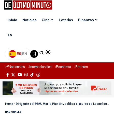
Inicio
Noticias
Cine
Loterías
Finanzas
TV
ES
|
EN
Nacionales
Internacionales
Economía
Entretenimiento
Deport
Home
-
Dirigente del PRM, Marte Piantini, califica discurso de Leonel como «primera etapa del duelo»
NACIONALES