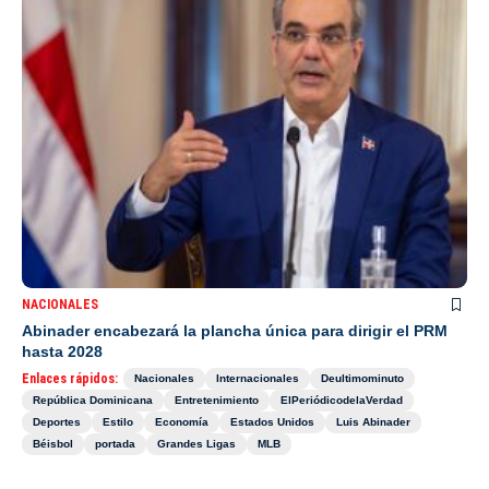
NACIONALES
Abinader encabezará la plancha única para dirigir el PRM
hasta 2028
Enlaces rápidos:
Nacionales
Internacionales
Deultimominuto
República Dominicana
Entretenimiento
ElPeriódicodelaVerdad
Deportes
Estilo
Economía
Estados Unidos
Luis Abinader
Béisbol
portada
Grandes Ligas
MLB