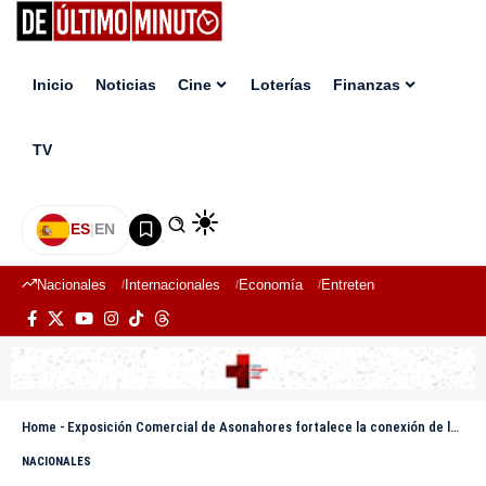
Inicio
Noticias
Cine
Loterías
Finanzas
TV
ES
|
EN
Nacionales
Internacionales
Economía
Entretenimiento
Deport
Home
-
Exposición Comercial de Asonahores fortalece la conexión de los artesanos con el mercado
NACIONALES