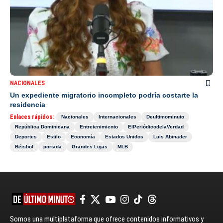
NACIONALES
Un expediente migratorio incompleto podría costarte la
residencia
Enlaces rápidos:
Nacionales
Internacionales
Deultimominuto
República Dominicana
Entretenimiento
ElPeriódicodelaVerdad
Deportes
Estilo
Economía
Estados Unidos
Luis Abinader
Béisbol
portada
Grandes Ligas
MLB
Somos una multiplataforma que ofrece contenidos informativos y