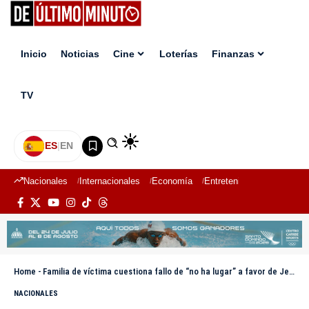
Inicio
Noticias
Cine
Loterías
Finanzas
TV
ES
|
EN
Nacionales
Internacionales
Economía
Entretenimiento
Deport
Home
-
Familia de víctima cuestiona fallo de “no ha lugar” a favor de Jean Pumarol y exige justicia
NACIONALES