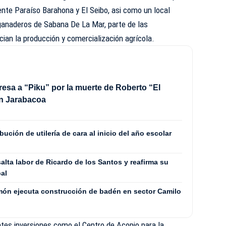
nte Paraíso Barahona y El Seibo, asi como un local
 ganaderos de Sabana De La Mar, parte de las
cian la producción y comercialización agrícola.
esa a “Piku” por la muerte de Roberto “El
en Jarabacoa
bución de utilería de cara al inicio del año escolar
lta labor de Ricardo de los Santos y reafirma su
al
Limón ejecuta construcción de badén en sector Camilo
tes inversiones como el Centro de Acopio para la