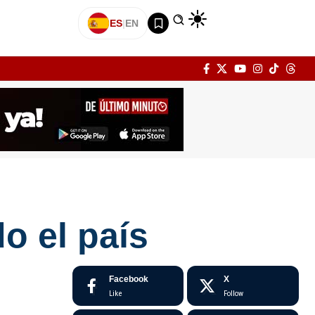
ES
|
EN
o el país
Facebook
X
Like
Follow