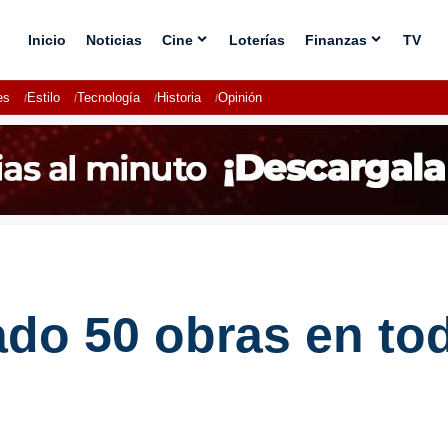
Inicio
Noticias
Cine
Loterías
Finanzas
TV
es
Estilo
Tecnología
Historia
Opinión
do 50 obras en tod