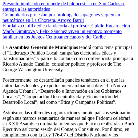
Presunto implicado en muerte de baloncestista en San Carlos se
entrega a las autoridades
Comunitarios protestan por prolongados apagones y queman
neumáticos en La Chorrera, Arroyo Barril
Fiordaliza Cofil dedica la victoria al profesor Elpidio Encarnación
María Dimitrova y Félix Sánchez viven un emotivo momento
familiar en los Juegos Centroamericanos y del Caribe
La
Asamblea General de Municipios
tendrá como tema principal
el “Liderazgo Político Local: campañas electorales éticas y
transformadoras” y para ello contará como conferencista principal a
Ricardo Amado Castillo, consultor político y profesor de The
George Washington University.
Posteriormente, se desarrollarán paneles temáticos en el que las
autoridades locales y expertos intercambiarán sobre: “La Nueva
Agenda Urbana”, “Desarrollo e Innovación en los Gobiernos
Locales”, “Cooperación Descentralizada y Financiación del
Desarrollo Local”, así como “Ética y Campañas Políticas”.
Asimismo, las diferentes organizaciones municipalistas sesionarán
según sus marcos estatutarios de manera tal que Fedomu celebrará
su XXII Asamblea ordinaria, mientras que Flacma realizará su Buró
Ejecutivo así como sesión del Consejo Consultivo. Por último, en
cumplimiento con la Ley 176-07 del Distrito Nacional y los