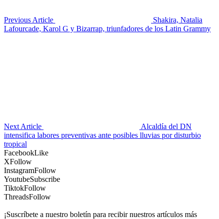
Previous Article
Shakira, Natalia
Lafourcade, Karol G y Bizarrap, triunfadores de los Latin Grammy
Next Article
Alcaldía del DN
intensifica labores preventivas ante posibles lluvias por disturbio
tropical
Facebook
Like
X
Follow
Instagram
Follow
Youtube
Subscribe
Tiktok
Follow
Threads
Follow
¡Suscríbete a nuestro boletín para recibir nuestros artículos más