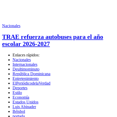
Nacionales
TRAE refuerza autobuses para el año
escolar 2026-2027
Enlaces rápidos:
Nacionales
Internacionales
Deultimominuto
República Dominicana
Entretenimiento
ElPeriódicodelaVerdad
Deportes
Estilo
Economía
Estados Unidos
Luis Abinader
Béisbol
portada