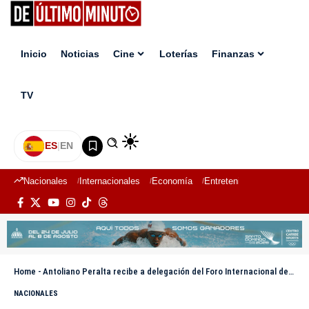
Inicio
Noticias
Cine
Loterías
Finanzas
TV
ES
|
EN
Nacionales
Internacionales
Economía
Entretenimiento
Deport
Home
-
Antoliano Peralta recibe a delegación del Foro Internacional de Salud Mental y Sistema Penitenciario
NACIONALES