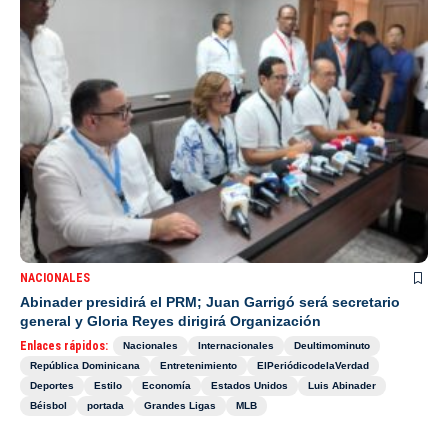
NACIONALES
Abinader presidirá el PRM; Juan Garrigó será secretario
general y Gloria Reyes dirigirá Organización
Enlaces rápidos:
Nacionales
Internacionales
Deultimominuto
República Dominicana
Entretenimiento
ElPeriódicodelaVerdad
Deportes
Estilo
Economía
Estados Unidos
Luis Abinader
Béisbol
portada
Grandes Ligas
MLB