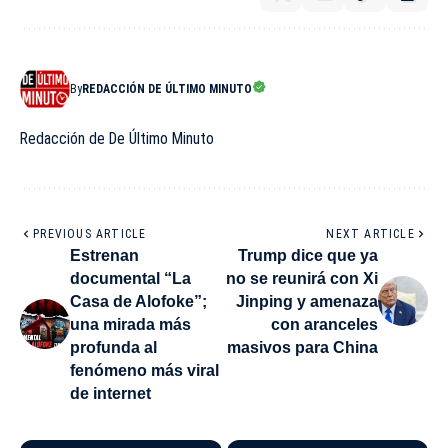
By
REDACCIÓN DE ÚLTIMO MINUTO
Redacción de De Último Minuto
PREVIOUS ARTICLE
NEXT ARTICLE
Estrenan
Trump dice que ya
documental “La
no se reunirá con Xi
Casa de Alofoke”;
Jinping y amenaza
una mirada más
con aranceles
profunda al
masivos para China
fenómeno más viral
de internet