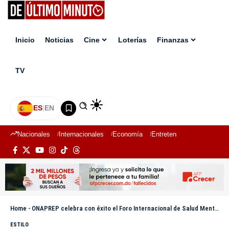
Inicio
Noticias
Cine
Loterías
Finanzas
TV
ES
|
EN
Nacionales
Internacionales
Economía
Entretenimiento
Deport
Home
-
ONAPREP celebra con éxito el Foro Internacional de Salud Mental y Sistema Penitenciario
ESTILO