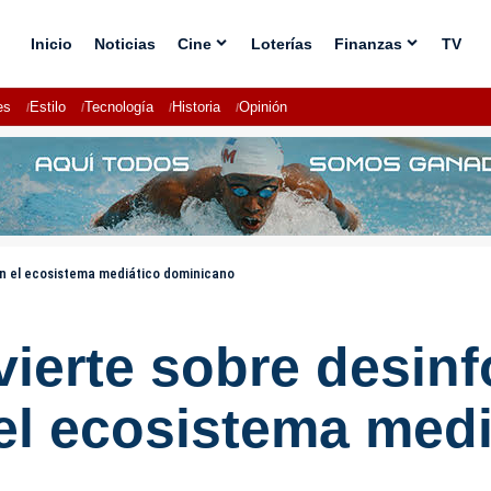
Inicio
Noticias
Cine
Loterías
Finanzas
TV
es
Estilo
Tecnología
Historia
Opinión
 en el ecosistema mediático dominicano
vierte sobre desinf
 el ecosistema med