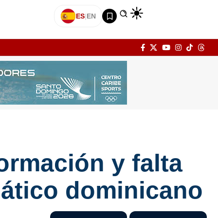
ES
|
EN
ormación y falta
iático dominicano