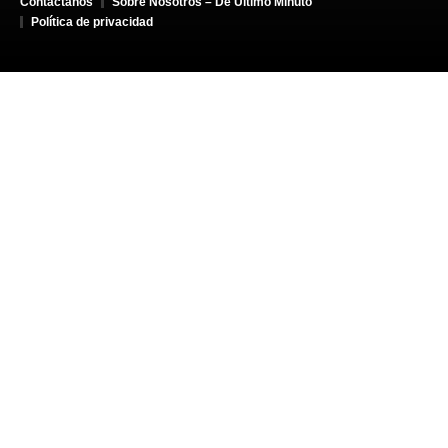
Contáctanos
Sobre Nosotros – De Último Minuto
Política de privacidad