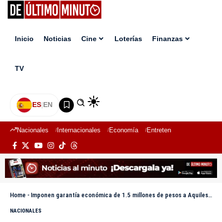
Inicio
Noticias
Cine
Loterías
Finanzas
TV
ES
|
EN
Nacionales
Internacionales
Economía
Entretenimiento
Deport
Home
-
Imponen garantía económica de 1.5 millones de pesos a Aquiles Jiménez por difamación a la periodista Alicia Ortega
NACIONALES