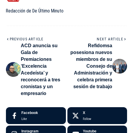
Redacción de De Último Minuto
PREVIOUS ARTICLE
NEXT ARTICLE
ACD anuncia su
Refidomsa
Gala de
posesiona nuevos
Premiaciones
miembros de su
‘Excelencia
Consejo de
Acedeísta’ y
Administración y
reconocerá a tres
celebra primera
cronistas y un
sesión de trabajo
empresario
Facebook
X
Like
Follow
Instagram
Youtube