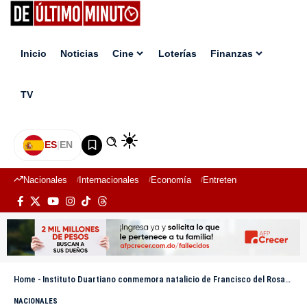
Inicio
Noticias
Cine
Loterías
Finanzas
TV
ES
|
EN
Nacionales
Internacionales
Economía
Entretenimiento
Deport
Home
-
Instituto Duartiano conmemora natalicio de Francisco del Rosario Sánchez y denuncia deterioro de banderas en la frontera
NACIONALES