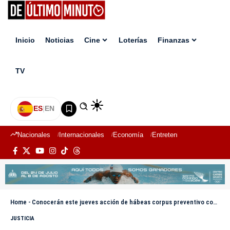
Inicio
Noticias
Cine
Loterías
Finanzas
TV
ES
|
EN
Nacionales
Internacionales
Economía
Entretenimiento
Deport
Home
-
Conocerán este jueves acción de hábeas corpus preventivo contra fiscal de Samaná
JUSTICIA