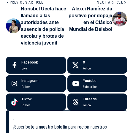
PREVIOUS ARTICLE
NEXT ARTICLE
Norisbel Uceta hace
Alexei Ramírez da
llamado a las
positivo por dopaje
autoridades ante
en el Clásico
ausencia de policía
Mundial de Béisbol
escolar y brotes de
violencia juvenil
Facebook
X
Like
Follow
Instagram
Youtube
Follow
Subscribe
Tiktok
Threads
Follow
Follow
¡Suscríbete a nuestro boletín para recibir nuestros