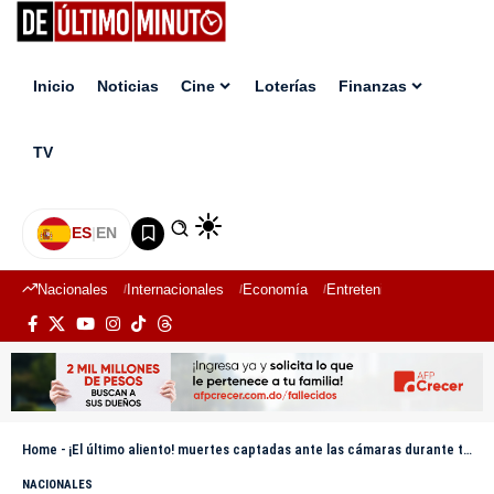
Inicio
Noticias
Cine
Loterías
Finanzas
TV
ES
|
EN
Nacionales
Internacionales
Economía
Entretenimiento
Deport
Home
-
¡El último aliento! muertes captadas ante las cámaras durante transmisiones en vivo
NACIONALES