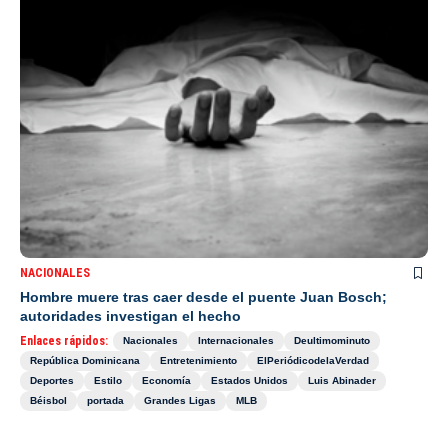
NACIONALES
Hombre muere tras caer desde el puente Juan Bosch;
autoridades investigan el hecho
Enlaces rápidos:
Nacionales
Internacionales
Deultimominuto
República Dominicana
Entretenimiento
ElPeriódicodelaVerdad
Deportes
Estilo
Economía
Estados Unidos
Luis Abinader
Béisbol
portada
Grandes Ligas
MLB