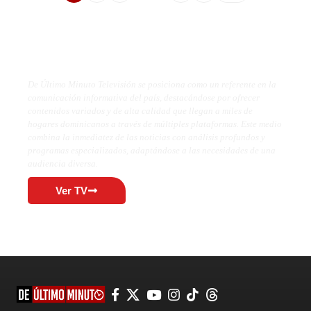
De Último Minuto TV
De Último Minuto Televisión se posiciona como un referente en la
comunicación informativa del país, destacándose por ofrecer
contenidos variados y de alta calidad que llegan a miles de
hogares dominicanos a través de múltiples plataformas. Este medio
combina la inmediatez de las noticias con análisis profundos y
programas especializados, adaptándose a las necesidades de una
audiencia diversa.
Ver TV