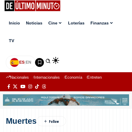
Inicio
Noticias
Cine
Loterías
Finanzas
TV
ES
|
EN
Nacionales
Internacionales
Economía
Entretenimiento
Deport
Muertes