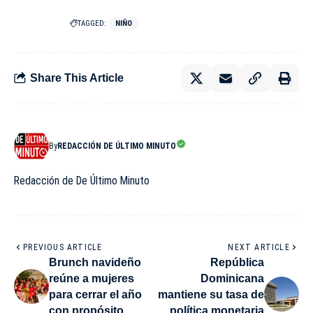
TAGGED:
NIÑO
Share This Article
By
REDACCIÓN DE ÚLTIMO MINUTO
Redacción de De Último Minuto
PREVIOUS ARTICLE
NEXT ARTICLE
Brunch navideño
República
reúne a mujeres
Dominicana
para cerrar el año
mantiene su tasa de
con propósito
política monetaria