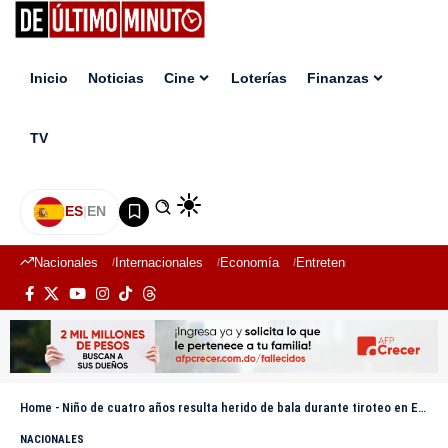
Inicio
Noticias
Cine
Loterías
Finanzas
TV
ES
|
EN
Nacionales
Internacionales
Economía
Entretenimiento
Deport
Home
-
Niño de cuatro años resulta herido de bala durante tiroteo en El Seibo
NACIONALES