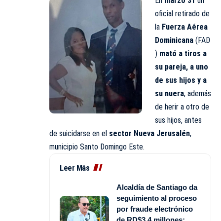
En
marzo 31
un
oficial retirado de
la
Fuerza Aérea
Dominicana
(FAD
)
mató a tiros a
su pareja, a uno
de sus hijos y a
su nuera
, además
de herir a otro de
sus hijos, antes
de suicidarse en el
sector Nueva Jerusalén
,
municipio Santo Domingo Este.
Leer Más
Alcaldía de Santiago da
seguimiento al proceso
por fraude electrónico
de RD$3.4 millones;