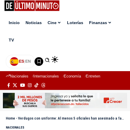
Inicio
Noticias
Cine
Loterías
Finanzas
TV
ES
|
EN
Nacionales
Internacionales
Economía
Entretenimiento
Deport
Home
-
Verdugos con uniforme: Al menos 5 oficiales han asesinado a familiares en lo que va del 2025
NACIONALES