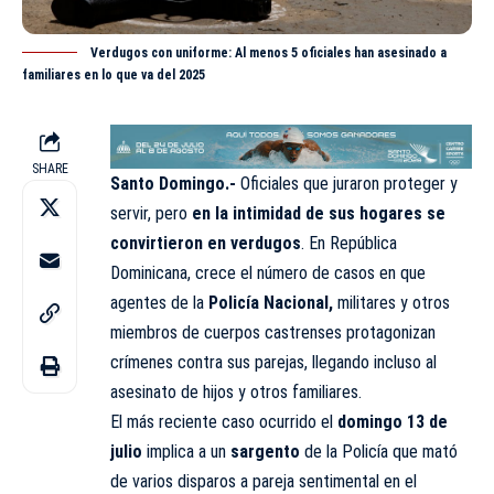
Verdugos con uniforme: Al menos 5 oficiales han asesinado a
familiares en lo que va del 2025
SHARE
Santo Domingo.-
Oficiales que juraron proteger y
servir, pero
en la intimidad de sus hogares se
convirtieron en verdugos
. En República
Dominicana, crece el número de casos en que
agentes de la
Policía Nacional
,
militares y otros
miembros de cuerpos castrenses protagonizan
crímenes contra sus parejas, llegando incluso al
asesinato de hijos y otros familiares.
El más reciente caso ocurrido el
domingo 13 de
julio
implica a un
sargento
de la Policía que mató
de varios disparos a pareja sentimental en el