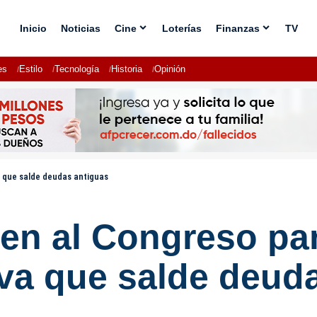
Inicio
Noticias
Cine
Loterías
Finanzas
TV
es
Estilo
Tecnología
Historia
Opinión
a que salde deudas antiguas
den al Congreso pa
tiva que salde deu