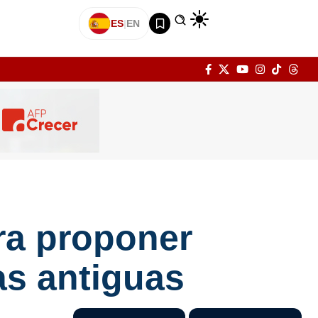
ES
|
EN
ra proponer
das antiguas