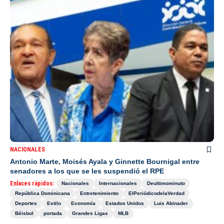
NACIONALES
Antonio Marte, Moisés Ayala y Ginnette Bournigal entre
senadores a los que se les suspendió el RPE
Enlaces rápidos:
Nacionales
Internacionales
Deultimominuto
República Dominicana
Entretenimiento
ElPeriódicodelaVerdad
Deportes
Estilo
Economía
Estados Unidos
Luis Abinader
Béisbol
portada
Grandes Ligas
MLB