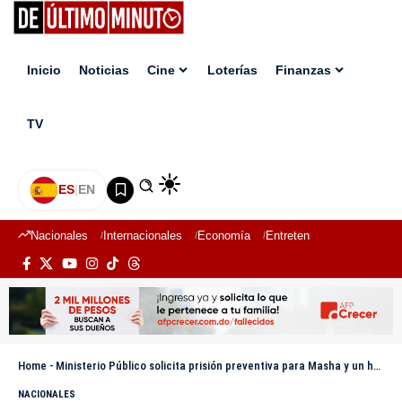
Inicio
Noticias
Cine
Loterías
Finanzas
TV
ES
|
EN
Nacionales
Internacionales
Economía
Entretenimiento
Deport
Home
-
Ministerio Público solicita prisión preventiva para Masha y un hombre acusados de tráfico de marihuana
NACIONALES