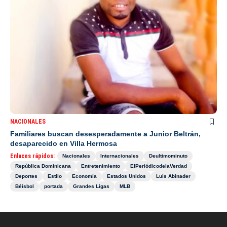
NACIONALES
Familiares buscan desesperadamente a Junior Beltrán,
desaparecido en Villa Hermosa
Enlaces rápidos:
Nacionales
Internacionales
Deultimominuto
República Dominicana
Entretenimiento
ElPeriódicodelaVerdad
Deportes
Estilo
Economía
Estados Unidos
Luis Abinader
Béisbol
portada
Grandes Ligas
MLB