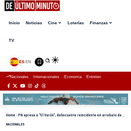
Inicio
Noticias
Cine
Loterías
Finanzas
TV
ES
|
EN
Nacionales
Internacionales
Economía
Entretenimiento
Deport
Home
-
PN apresa a “El Varón”, delincuente reincidente en arrebato de carteras en la vía pública en SDO
NACIONALES