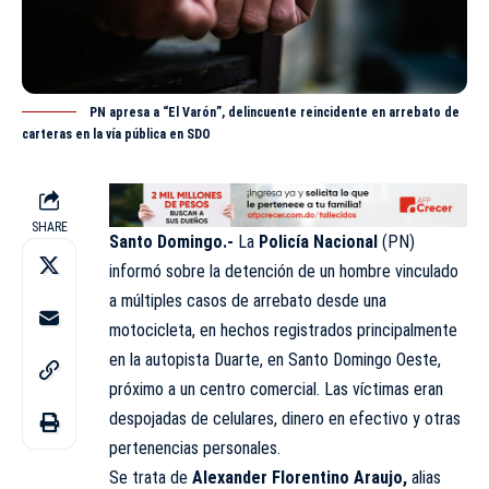
PN apresa a “El Varón”, delincuente reincidente en arrebato de
carteras en la vía pública en SDO
SHARE
Santo Domingo.-
La
Policía Nacional
(
PN
)
informó sobre la detención de un hombre vinculado
a múltiples casos de arrebato desde una
motocicleta, en hechos registrados principalmente
en la autopista Duarte, en Santo Domingo Oeste,
próximo a un centro comercial. Las víctimas eran
despojadas de celulares, dinero en efectivo y otras
pertenencias
personales
.
Se trata de
Alexander Florentino Araujo,
alias