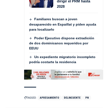
dirigir el PRM hasta
2028
Familiares buscan a joven
desaparecido en Espaillat y piden ayuda
para localizarlo
Poder Ejecutivo dispone extradición
de dos dominicanos requeridos por
EEUU
Un expediente migratorio incompleto
podría costarte la residencia
TAGGED:
APRESAMIENTO
DELINCUENTE
PN