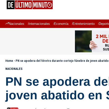
Nacionales
Internacionales
Economía
Entretenimiento
Deport
Home
-
PN se apodera del féretro durante cortejo fúnebre de joven abatido
NACIONALES
PN se apodera del
joven abatido en 