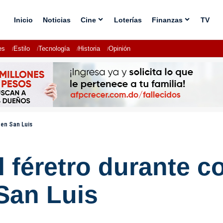
Inicio
Noticias
Cine
Loterías
Finanzas
TV
es
Estilo
Tecnología
Historia
Opinión
 en San Luis
 féretro durante co
San Luis