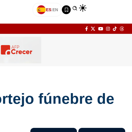
ES
|
EN
rtejo fúnebre de