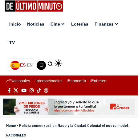
Inicio
Noticias
Cine
Loterías
Finanzas
TV
ES
|
EN
Nacionales
Internacionales
Economía
Entretenimiento
Deport
Home
-
Policía comenzará en Naco y la Ciudad Colonial el nuevo modelo de patrullaje
NACIONALES