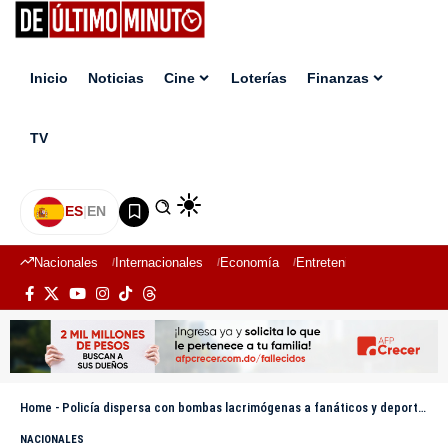
Inicio
Noticias
Cine
Loterías
Finanzas
TV
ES
|
EN
Nacionales
Internacionales
Economía
Entretenimiento
Deport
Home
-
Policía dispersa con bombas lacrimógenas a fanáticos y deportistas durante celebración de campeonato en Santiago
NACIONALES