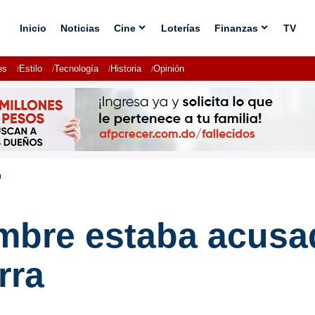
Inicio
Noticias
Cine
Loterías
Finanzas
TV
es
Estilo
Tecnología
Historia
Opinión
a
ombre estaba acusa
rra