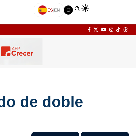
ES
|
EN
do de doble