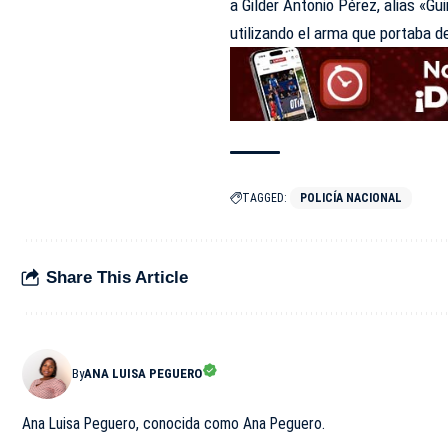
a Gilder Antonio Pérez, alias «Gu
utilizando el arma que portaba d
TAGGED:
POLICÍA NACIONAL
Share This Article
By
ANA LUISA PEGUERO
Ana Luisa Peguero, conocida como Ana Peguero.