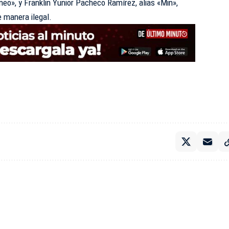
ineo», y Franklin Yunior Pacheco Ramírez, alias «Min»,
e manera ilegal.