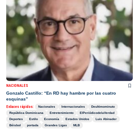
NACIONALES
Gonzalo Castillo: “En RD hay hambre por las cuatro
esquinas”
Enlaces rápidos:
Nacionales
Internacionales
Deultimominuto
República Dominicana
Entretenimiento
ElPeriódicodelaVerdad
Deportes
Estilo
Economía
Estados Unidos
Luis Abinader
Béisbol
portada
Grandes Ligas
MLB