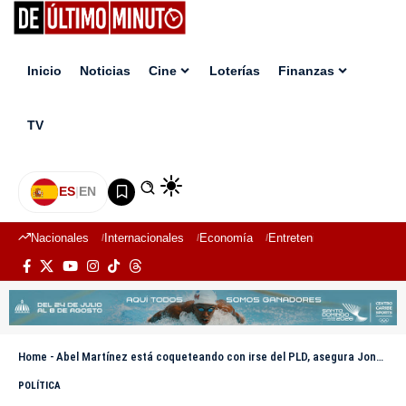
Inicio
Noticias
Cine
Loterías
Finanzas
TV
ES
|
EN
Nacionales
Internacionales
Economía
Entretenimiento
Deport
Home
-
Abel Martínez está coqueteando con irse del PLD, asegura Jonatan Familia
POLÍTICA