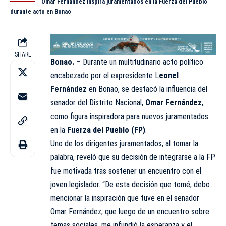
Omar Fernández inspira juramentados en la Fuerza del Pueblo
durante acto en Bonao
SHARE
Bonao. –
Durante un multitudinario acto político
encabezado por el expresidente L
eonel
Fernández
en Bonao, se destacó la influencia del
senador del Distrito Nacional,
Omar Fernández
,
como figura inspiradora para nuevos juramentados
en la
Fuerza del Pueblo (FP)
.
Uno de los dirigentes juramentados, al tomar la
palabra, reveló que su decisión de integrarse a la FP
fue motivada tras sostener un encuentro con el
joven legislador. “De esta decisión que tomé, debo
mencionar la inspiración que tuve en el senador
Omar Fernández, que luego de un encuentro sobre
temas sociales, me infundió la esperanza y el