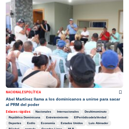
NACIONALES
POLÍTICA
Abel Martínez llama a los dominicanos a unirse para sacar
al PRM del poder
Enlaces rápidos:
Nacionales
Internacionales
Deultimominuto
República Dominicana
Entretenimiento
ElPeriódicodelaVerdad
Deportes
Estilo
Economía
Estados Unidos
Luis Abinader
Béisbol
portada
Grandes Ligas
MLB