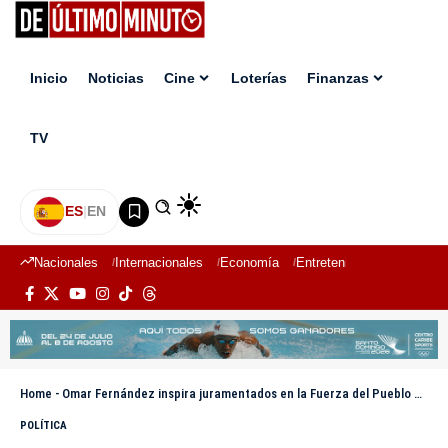
Inicio
Noticias
Cine
Loterías
Finanzas
TV
ES
|
EN
Nacionales
Internacionales
Economía
Entretenimiento
Deport
Home
-
Omar Fernández inspira juramentados en la Fuerza del Pueblo durante acto en Bonao
POLÍTICA