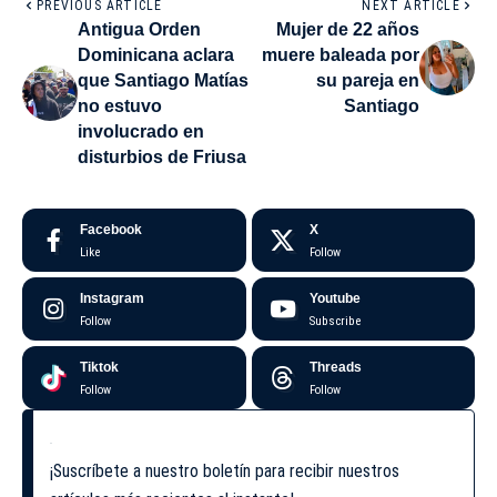
PREVIOUS ARTICLE
NEXT ARTICLE
Antigua Orden
Mujer de 22 años
Dominicana aclara
muere baleada por
que Santiago Matías
su pareja en
no estuvo
Santiago
involucrado en
disturbios de Friusa
Facebook
X
Like
Follow
Instagram
Youtube
Follow
Subscribe
Tiktok
Threads
Follow
Follow
¡Suscríbete a nuestro boletín para recibir nuestros